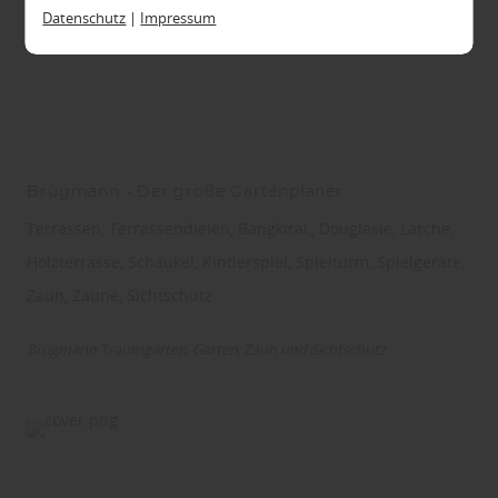
widerrufen und in den Cookie-Einstellungen
Datenschutz
|
Impressum
entsprechend ändern. In unseren
Datenschutzhinweisen
finden Sie weitere
entsprechende Informationen.
Brügmann - Der große Gartenplaner
Terrassen, Terrassendielen, Bangkirai,, Douglasie, Lärche,
Holzterrasse, Schaukel, Kinderspiel, Spielturm, Spielgeräte,
Zaun, Zäune, Sichtschutz
Brügmann Traumgarten
Garten
Zaun und Sichtschutz