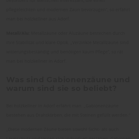
besonders für Menschen interessant, die einen
pflegeleichten und modernen Zaun bevorzugen“, so erfährt
man bei holzkellner aus Adorf.
Metall/Alu:
Metallzäune oder Aluzäune bestechen durch
ihre Stabilität und klare Optik. „Verzinkte Metallzäune sind
witterungsbeständig und benötigen kaum Pflege“, so rät
man bei holzkellner in Adorf.
Was sind Gabionenzäune und
warum sind sie so beliebt?
Bei holzkellner in Adorf erfährt man: „Gabionenzäune
bestehen aus Drahtkörben, die mit Steinen gefüllt werden.“
„Diese modernen Zäune bieten sowohl Sicht- als auch
Lärmschutz und lassen sich individuell gestalten. Gabionen