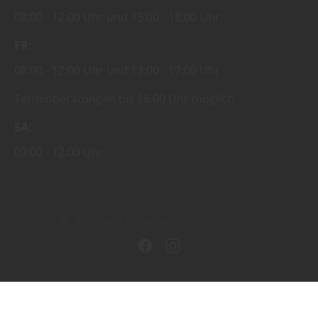
08:00
12:00 Uhr
13:00
18:00 Uhr
FR
08:00
12:00 Uhr
13:00
17:00 Uhr
Terminberatungen bis 18.00 Uhr möglich.
SA
09:00
12:00 Uhr
Copyright by holzkellner GmbH - 2026
In Kooperation mit dem