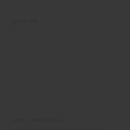
Astra + HGM Kompakt
Innentüren, Zimmertüren, CPL-Türen, Echtholz-