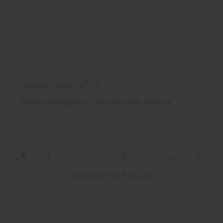
Garant - Lust auf Tür
Das Türenmagazin - Türen für mein Zuhause
1
2
3
4
5
...
Kataloge 1 bis 9 von 49