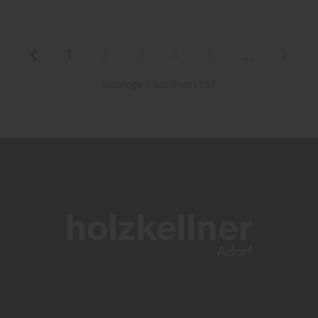
1
2
3
4
5
...
Kataloge 1 bis 9 von 157