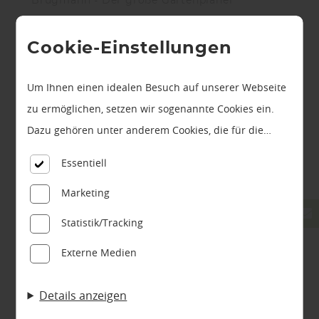
Brügmann - Der große Gartenplaner
Terrassen, Terrassendielen, Bangkirai,, Douglasie,
Lärche, Holzterrasse, Schaukel, Kinderspiel,
Cookie-Einstellungen
Spielturm, Spielgeräte, Zaun, Zäune, Sichtschutz
Um Ihnen einen idealen Besuch auf unserer Webseite
Brügmann Traumgarten
Garten
Terrassendielen
zu ermöglichen, setzen wir sogenannte Cookies ein.
Dazu gehören unter anderem Cookies, die für die
Steuerung und den reibungslosen Betrieb unserer
Essentiell
kommerziellen Unternehmensseite notwendig sind.
Marketing
Zusätzlich verwenden wir Cookies zur anonymen
Erhebung von Statistiken sowie solche, die zur
Statistik/Tracking
Ausspielung und Anzeige personalisierter Inhalte auch
Externe Medien
nach dem Besuch unserer Webseite eingesetzt werden
können. Durch unsere Cookie-Einstellungen können
Details anzeigen
Sie selbst entscheiden, ob und welche Cookies Sie